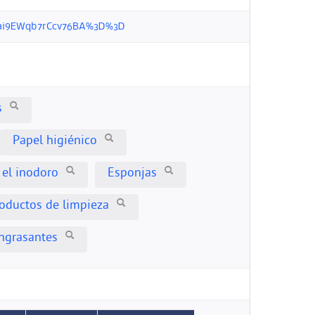
w1F8ai9EWqb7rCcv76BA%3D%3D
s
Papel higiénico
 el inodoro
Esponjas
oductos de limpieza
ngrasantes