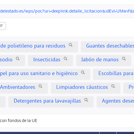
ondelestado.es/wps/poc?uri=deeplink:detalle_licitacion&idEvl=UM
df
 de polietileno para residuos
Guantes desechable
 sodio
Insecticidas
Jabón de manos
pel para uso sanitario e higiénico
Escobillas para
Ambientadores
Limpiadores cáusticos
Pr
Detergentes para lavavajillas
Agentes dese
con fondos de la UE