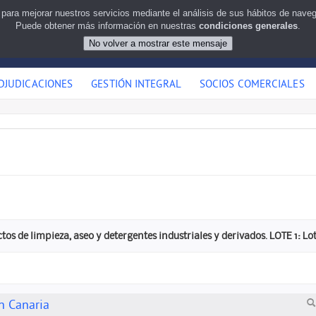
 para mejorar nuestros servicios mediante el análisis de sus hábitos de nav
Puede obtener más información en nuestras
condiciones generales
.
DJUDICACIONES
GESTIÓN INTEGRAL
SOCIOS COMERCIALES
os de limpieza, aseo y detergentes industriales y derivados. LOTE 1: Lot
n Canaria