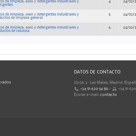
os de limpieza, aseo y detergentes industriales y
4
24/02/
ergentes.
os de limpieza, aseo y detergentes industriales y
5
24/02/
ductos de limpieza general.
os de limpieza, aseo y detergentes industriales y
6
24/02/
ductos de celulosa.
DATOS DE CONTACTO
trados
Ibiza, 3 · Las Matas, Madrid (Espa
+34 91 630 54 80
-
+34 91 63
Enviar e-mail:
contacto