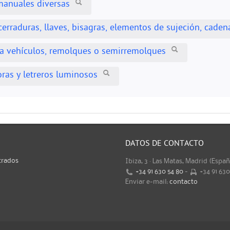
manuales diversas
cerraduras, llaves, bisagras, elementos de sujeción, caden
ra vehículos, remolques o semirremolques
oras y letreros luminosos
DATOS DE CONTACTO
trados
Ibiza, 3 · Las Matas, Madrid (Espa
+34 91 630 54 80
-
+34 91 63
Enviar e-mail:
contacto