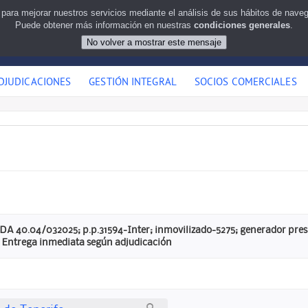
 para mejorar nuestros servicios mediante el análisis de sus hábitos de nav
Puede obtener más información en nuestras
condiciones generales
.
DJUDICACIONES
GESTIÓN INTEGRAL
SOCIOS COMERCIALES
DA 40.04/032025; p.p.31594-Inter; inmovilizado-5275; generador presi
. Entrega inmediata según adjudicación