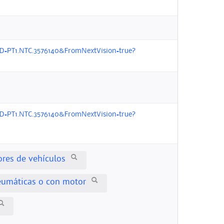
ID=PT1.NTC.3576140&FromNextVision=true?
ID=PT1.NTC.3576140&FromNextVision=true?
ores de vehículos
eumáticas o con motor