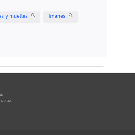
as y muelles
Imanes
ña)
0 00 02