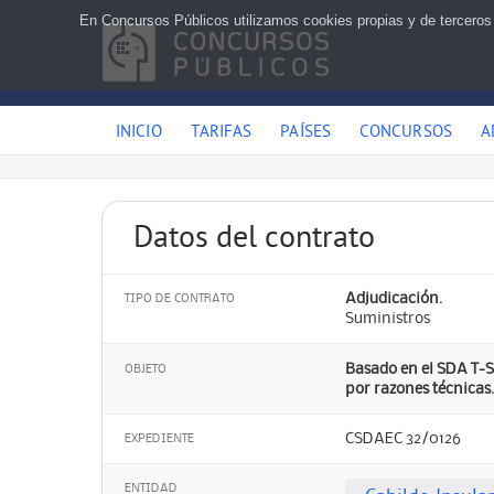
En Concursos Públicos utilizamos cookies propias y de terceros
INICIO
TARIFAS
PAÍSES
CONCURSOS
A
Datos del contrato
Adjudicación.
TIPO DE CONTRATO
Suministros
Basado en el SDA T-S
OBJETO
por razones técnicas
CSDAEC 32/0126
EXPEDIENTE
ENTIDAD