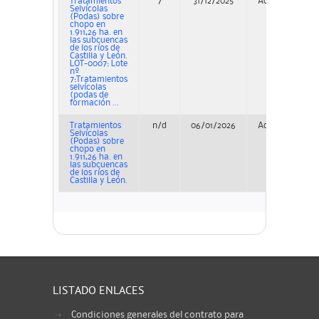
Tratamientos
7
31/12/2025
Adjudicación
Selvícolas
(Podas) sobre
chopo en
1.911,26 ha. en
las subcuencas
de los ríos de
Castilla y León.
LOT-0007: Lote
nº
7:Tratamientos
selvícolas
(podas de
formación ...
Tratamientos
n/d
06/01/2026
Adjudicación
Selvícolas
(Podas) sobre
chopo en
1.911,26 ha. en
las subcuencas
de los ríos de
Castilla y León.
LISTADO ENLACES
Condiciones generales del contrato para