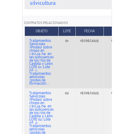
silvicultura
CONTRATOS RELACIONADOS
OBJETO
LOTE
FECHA
TIPO
Tratamientos
01
19/09/2025
Concurso
Selvícolas
(Podas) sobre
chopo en
1.911,26 ha. en
las subcuencas
de los ríos de
Castilla y León.
LOTE 01: Lote
nº. 1:
Tratamientos
selvícolas
(podas de
formación ...
Tratamientos
02
19/09/2025
Concurso
Selvícolas
(Podas) sobre
chopo en
1.911,26 ha. en
las subcuencas
de los ríos de
Castilla y León.
LOTE 02: Lote
nº. 2:
Tratamientos
selvícolas
(podas de