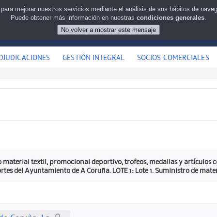
 para mejorar nuestros servicios mediante el análisis de sus hábitos de nav
Puede obtener más información en nuestras
condiciones generales
.
DJUDICACIONES
GESTIÓN INTEGRAL
SOCIOS COMERCIALES
 material textil, promocional deportivo, trofeos, medallas y artículos
rtes del Ayuntamiento de A Coruña. LOTE 1: Lote 1. Suministro de mater