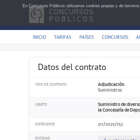
En Concursos Públicos utilizamos cookies propias y de terceros
INICIO
TARIFAS
PAÍSES
CONCURSOS
A
Datos del contrato
Adjudicación.
TIPO DE CONTRATO
Suministros
Suministro de diverso
OBJETO
la Concejalía de Depo
211/2025/153
EXPEDIENTE
ENTIDAD