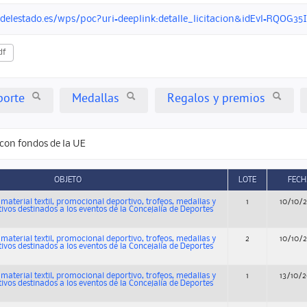
ondelestado.es/wps/poc?uri=deeplink:detalle_licitacion&idEvl=RQ
df
porte
Medallas
Regalos y premios
con fondos de la UE
OBJETO
LOTE
FECH
material textil, promocional deportivo, trofeos, medallas y
1
10/10/
vos destinados a los eventos de la Concejalía de Deportes
material textil, promocional deportivo, trofeos, medallas y
2
10/10/
vos destinados a los eventos de la Concejalía de Deportes
material textil, promocional deportivo, trofeos, medallas y
1
13/10/
vos destinados a los eventos de la Concejalía de Deportes