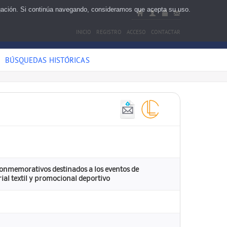
egación. Si continúa navegando, consideramos que acepta su uso.
INICIO
REGISTRO
ACCESO
CONTACTAR
BÚSQUEDAS HISTÓRICAS
 conmemorativos destinados a los eventos de
ial textil y promocional deportivo