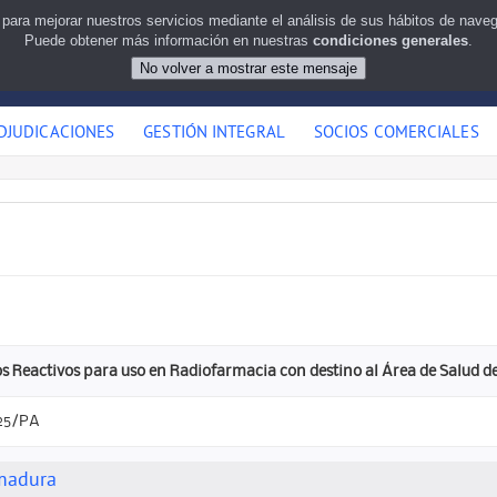
 para mejorar nuestros servicios mediante el análisis de sus hábitos de nav
Puede obtener más información en nuestras
condiciones generales
.
DJUDICACIONES
GESTIÓN INTEGRAL
SOCIOS COMERCIALES
s Reactivos para uso en Radiofarmacia con destino al Área de Salud d
25/PA
emadura