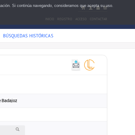
egación. Si continúa navegando, consideramos que acepta su uso.
INICIO
REGISTRO
ACCESO
CONTACTAR
BÚSQUEDAS HISTÓRICAS
e Badajoz