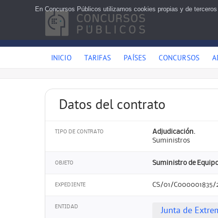
En Concursos Públicos utilizamos cookies propias y de terceros
INICIO
TARIFAS
PAÍSES
CONCURSOS
A
Datos del contrato
Adjudicación.
TIPO DE CONTRATO
Suministros
Suministro de Equipo
OBJETO
CS/01/C000001835/
EXPEDIENTE
ENTIDAD
Junta de Extr