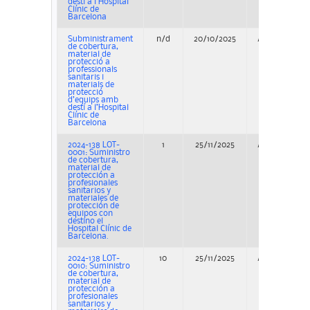
destí a l’Hospital
Clínic de
Barcelona
Subministrament
n/d
20/10/2025
Adjudicación
de cobertura,
material de
protecció a
professionals
sanitaris i
materials de
protecció
d’equips amb
destí a l’Hospital
Clínic de
Barcelona
2024-138 LOT-
1
25/11/2025
Adjudicación
0001: Suministro
de cobertura,
material de
protección a
profesionales
sanitarios y
materiales de
protección de
equipos con
destino el
Hospital Clínic de
Barcelona.
2024-138 LOT-
10
25/11/2025
Adjudicación
0010: Suministro
de cobertura,
material de
protección a
profesionales
sanitarios y