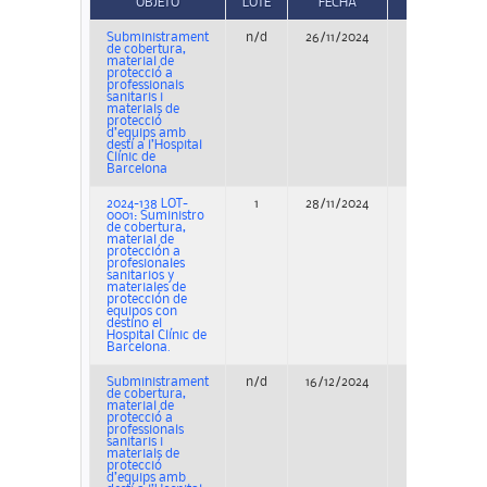
OBJETO
LOTE
FECHA
TIPO
Subministrament
n/d
26/11/2024
Concurso
de cobertura,
material de
protecció a
professionals
sanitaris i
materials de
protecció
d’equips amb
destí a l’Hospital
Clínic de
Barcelona
2024-138 LOT-
1
28/11/2024
Concurso
0001: Suministro
de cobertura,
material de
protección a
profesionales
sanitarios y
materiales de
protección de
equipos con
destino el
Hospital Clínic de
Barcelona.
Subministrament
n/d
16/12/2024
Concurso
de cobertura,
material de
protecció a
professionals
sanitaris i
materials de
protecció
d’equips amb