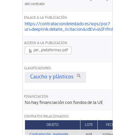
del contrato
ENLACE A LA PUBLICACIÓN
https://contrataciondelestado.es/wps/poc?
uri=deeplink:detalle_licitacion&idEvl=s5IF1fmb4HC5H
ACCESO A LA PUBLICACION
per_plataforma2.pdf
CLASIFICADORES
Caucho y plásticos
FINANCIACION
No hay financiación con fondos de la UE
CONTRATOS RELACIONADOS
OBJETO
LOTE
FECHA
Contratación, mediante
n/d
22/04/2025
Co