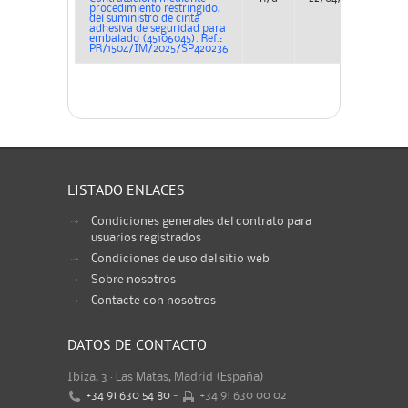
procedimiento restringido,
del suministro de cinta
adhesiva de seguridad para
embalado (45106045). Ref.:
PR/1504/IM/2025/SP420236
LISTADO ENLACES
Condiciones generales del contrato para
usuarios registrados
Condiciones de uso del sitio web
Sobre nosotros
Contacte con nosotros
DATOS DE CONTACTO
Ibiza, 3 · Las Matas, Madrid (España)
+34 91 630 54 80
-
+34 91 630 00 02