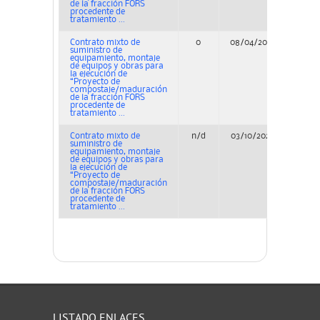
de la fracción FORS
procedente de
tratamiento ...
Contrato mixto de
0
08/04/2025
Con
suministro de
equipamiento, montaje
de equipos y obras para
la ejecución de
“Proyecto de
compostaje/maduración
de la fracción FORS
procedente de
tratamiento ...
Contrato mixto de
n/d
03/10/2025
Adjud
suministro de
equipamiento, montaje
de equipos y obras para
la ejecución de
“Proyecto de
compostaje/maduración
de la fracción FORS
procedente de
tratamiento ...
LISTADO ENLACES