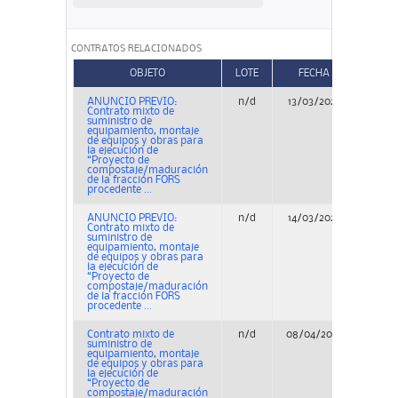
CONTRATOS RELACIONADOS
OBJETO
LOTE
FECHA
T
ANUNCIO PREVIO:
n/d
13/03/2025
Con
Contrato mixto de
suministro de
equipamiento, montaje
de equipos y obras para
la ejecución de
“Proyecto de
compostaje/maduración
de la fracción FORS
procedente ...
ANUNCIO PREVIO:
n/d
14/03/2025
Con
Contrato mixto de
suministro de
equipamiento, montaje
de equipos y obras para
la ejecución de
“Proyecto de
compostaje/maduración
de la fracción FORS
procedente ...
Contrato mixto de
n/d
08/04/2025
Con
suministro de
equipamiento, montaje
de equipos y obras para
la ejecución de
“Proyecto de
compostaje/maduración