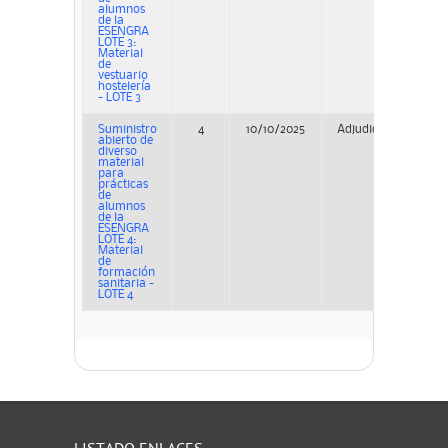
alumnos
de la
ESENGRA
LOTE 3:
Material
de
vestuario
hostelería
- LOTE 3
Suministro
4
10/10/2025
Adjudicación
P
abierto de
diverso
material
para
prácticas
de
alumnos
de la
ESENGRA
LOTE 4:
Material
de
formación
sanitaria -
LOTE 4