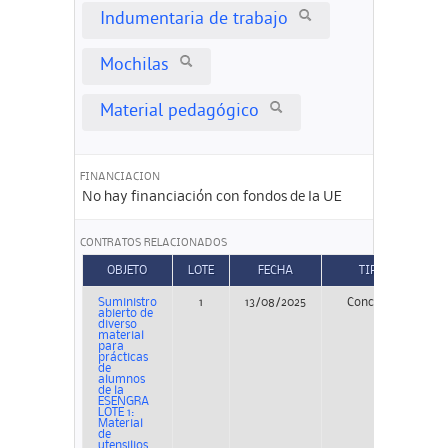
Indumentaria de trabajo
Mochilas
Material pedagógico
FINANCIACION
No hay financiación con fondos de la UE
CONTRATOS RELACIONADOS
OBJETO
LOTE
FECHA
TIPO
Suministro
1
13/08/2025
Concurso
P
abierto de
diverso
material
para
prácticas
de
alumnos
de la
ESENGRA
LOTE 1:
Material
de
utensilios