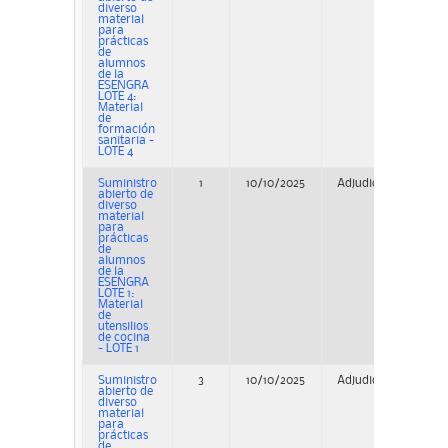
diverso
material
para
prácticas
de
alumnos
de la
ESENGRA
LOTE 4:
Material
de
formación
sanitaria -
LOTE 4
Suministro
1
10/10/2025
Adjudicación
P
abierto de
diverso
material
para
prácticas
de
alumnos
de la
ESENGRA
LOTE 1:
Material
de
utensilios
de cocina
- LOTE 1
Suministro
3
10/10/2025
Adjudicación
P
abierto de
diverso
material
para
prácticas
de