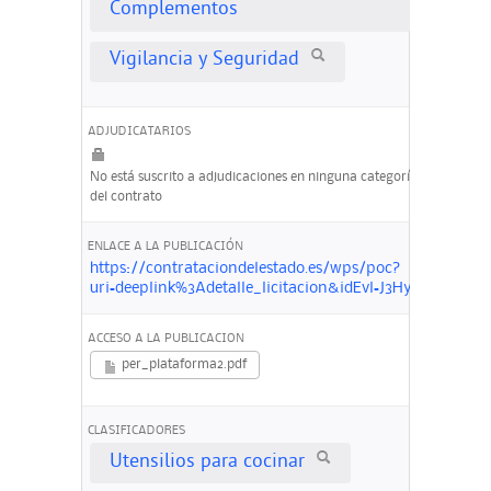
Complementos
Vigilancia y Seguridad
ADJUDICATARIOS
No está suscrito a adjudicaciones en ninguna categoría
del contrato
ENLACE A LA PUBLICACIÓN
https://contrataciondelestado.es/wps/poc?
uri=deeplink%3Adetalle_licitacion&idEvl=J3HySvDe
ACCESO A LA PUBLICACION
per_plataforma2.pdf
CLASIFICADORES
Utensilios para cocinar