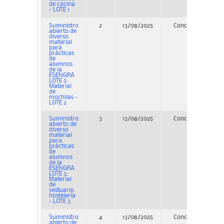
de cocina
- LOTE 1
Suministro
2
13/08/2025
Concurso
P
abierto de
diverso
material
para
prácticas
de
alumnos
de la
ESENGRA
LOTE 2:
Material
de
mochilas -
LOTE 2
Suministro
3
13/08/2025
Concurso
P
abierto de
diverso
material
para
prácticas
de
alumnos
de la
ESENGRA
LOTE 3:
Material
de
vestuario
hostelería
- LOTE 3
Suministro
4
13/08/2025
Concurso
P
abierto de