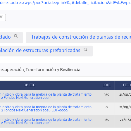
ondelestado.es/wps/poc?uri=deeplink%3Adetalle_licitacion&idEvl=
df
clado
Trabajos de construcción de plantas de reci
alación de estructuras prefabricadas
Recuperación, Transformación y Resiliencia
OBJETO
LOTE
FEC
inistro y obra para la mejora de la planta de tratamiento
n/d
21/08/
a 2 Fondos Next Generation 2021)
inistro y obra para la mejora de la planta de tratamiento
0
21/08/
a 2 Fondos Next Generation 2021) LOT-0000:
inistro y obra para la mejora de la planta de tratamiento
n/d
24/11/
a 2 Fondos Next Generation 2021)