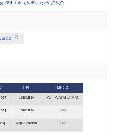
Fwpr6pYBtLri0Kd8%2Brcp6w%3D%3D
clado
HA
TIPO
MEDIO
2025
Concurso
PER_PLATAFORMA2
2025
Concurso
DOUE
2025
Adjudicación
DOUE