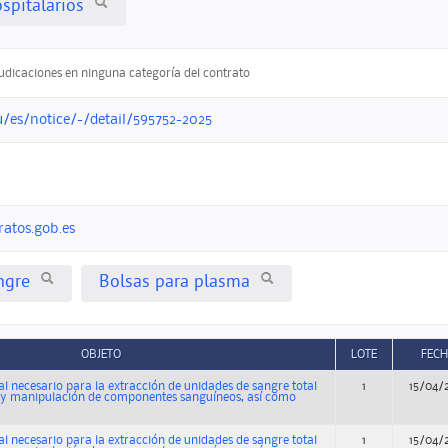
spitalarios
judicaciones en ninguna categoría del contrato
u/es/notice/-/detail/595752-2025
ratos.gob.es
ngre
Bolsas para plasma
OBJETO
LOTE
FEC
al necesario para la extracción de unidades de sangre total
1
15/04/
n y manipulación de componentes sanguíneos, así como
al necesario para la extracción de unidades de sangre total
1
15/04/