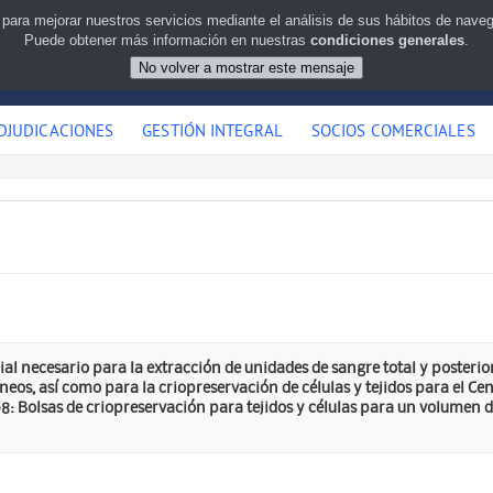
 para mejorar nuestros servicios mediante el análisis de sus hábitos de nav
Puede obtener más información en nuestras
condiciones generales
.
DJUDICACIONES
GESTIÓN INTEGRAL
SOCIOS COMERCIALES
ial necesario para la extracción de unidades de sangre total y poster
os, así como para la criopreservación de células y tejidos para el Ce
: Bolsas de criopreservación para tejidos y células para un volume