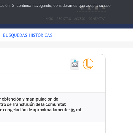
egación. Si continúa navegando, consideramos que acepta su uso.
INICIO
REGISTRO
ACCESO
CONTACTAR
BÚSQUEDAS HISTÓRICAS
ior obtención y manipulación de
ntro de Transfusión de la Comunitat
n de congelación de aproximadamente 185 mL