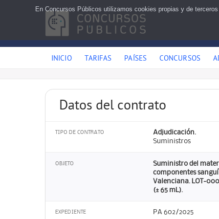
En Concursos Públicos utilizamos cookies propias y de terceros
INICIO
TARIFAS
PAÍSES
CONCURSOS
A
Datos del contrato
Adjudicación.
TIPO DE CONTRATO
Suministros
Suministro del mater
OBJETO
componentes sanguíne
Valenciana. LOT-0008
(± 65 mL).
PA 602/2025
EXPEDIENTE