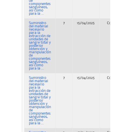
de
componentes
sanguíneos,
así como
para la ...
Suministro
7
15/04/2025
Concurso
del material
necesario
para la
extracción de
unidades de
sangre total y
posterior
obtención y
manipulación
de
componentes
sanguíneos,
así como
para la ...
Suministro
7
15/04/2025
Concurso
del material
necesario
para la
extracción de
unidades de
sangre total y
posterior
obtención y
manipulación
de
componentes
sanguíneos,
así como
para la ...