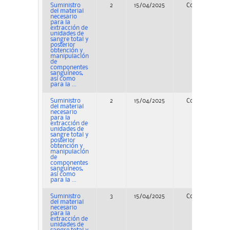
Suministro
2
15/04/2025
Concurso
del material
necesario
para la
extracción de
unidades de
sangre total y
posterior
obtención y
manipulación
de
componentes
sanguíneos,
así como
para la ...
Suministro
2
15/04/2025
Concurso
del material
necesario
para la
extracción de
unidades de
sangre total y
posterior
obtención y
manipulación
de
componentes
sanguíneos,
así como
para la ...
Suministro
3
15/04/2025
Concurso
del material
necesario
para la
extracción de
unidades de