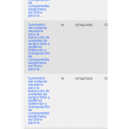
de
componentes
sanguíneos,
así como
para la ...
Suministro
10
15/04/2025
Concurso
del material
necesario
para la
extracción de
unidades de
sangre total y
posterior
obtención y
manipulación
de
componentes
sanguíneos,
así como
para la ...
Suministro
10
15/04/2025
Concurso
del material
necesario
para la
extracción de
unidades de
sangre total y
posterior
obtención y
manipulación
de
componentes
sanguíneos,
así como
para la ...