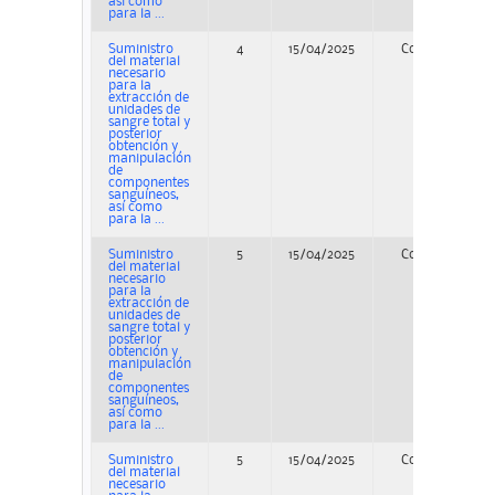
así como
para la ...
Suministro
4
15/04/2025
Concurso
del material
necesario
para la
extracción de
unidades de
sangre total y
posterior
obtención y
manipulación
de
componentes
sanguíneos,
así como
para la ...
Suministro
5
15/04/2025
Concurso
del material
necesario
para la
extracción de
unidades de
sangre total y
posterior
obtención y
manipulación
de
componentes
sanguíneos,
así como
para la ...
Suministro
5
15/04/2025
Concurso
del material
necesario