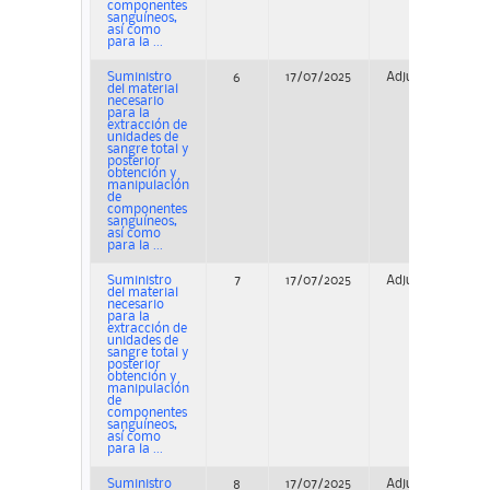
componentes
sanguíneos,
así como
para la ...
Suministro
6
17/07/2025
Adjudicación
del material
necesario
para la
extracción de
unidades de
sangre total y
posterior
obtención y
manipulación
de
componentes
sanguíneos,
así como
para la ...
Suministro
7
17/07/2025
Adjudicación
del material
necesario
para la
extracción de
unidades de
sangre total y
posterior
obtención y
manipulación
de
componentes
sanguíneos,
así como
para la ...
Suministro
8
17/07/2025
Adjudicación