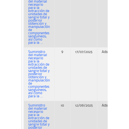
del material
necesario
para la
extracción de
unidades de
sangre total y
posterior
obtención y
manipulación
de
componentes
sanguíneos,
así como
para la ...
Suministro
9
17/07/2025
Adjudicación
del material
necesario
para la
extracción de
unidades de
sangre total y
posterior
obtención y
manipulación
de
componentes
sanguíneos,
así como
para la ...
Suministro
10
12/09/2025
Adjudicación
del material
necesario
para la
extracción de
unidades de
sangre total y
posterior