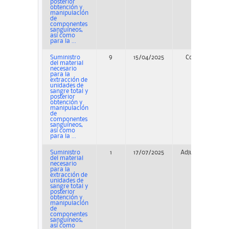
posterior
obtención y
manipulación
de
componentes
sanguíneos,
así como
para la ...
Suministro
9
15/04/2025
Concurso
del material
necesario
para la
extracción de
unidades de
sangre total y
posterior
obtención y
manipulación
de
componentes
sanguíneos,
así como
para la ...
Suministro
1
17/07/2025
Adjudicación
del material
necesario
para la
extracción de
unidades de
sangre total y
posterior
obtención y
manipulación
de
componentes
sanguíneos,
así como