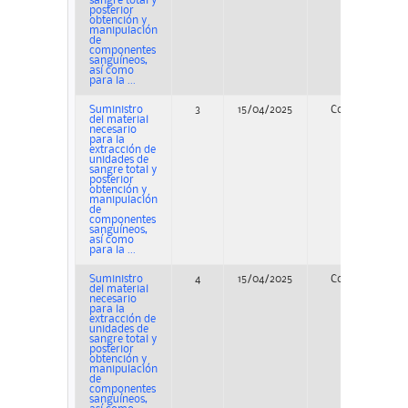
sangre total y
posterior
obtención y
manipulación
de
componentes
sanguíneos,
así como
para la ...
Suministro
3
15/04/2025
Concurso
del material
necesario
para la
extracción de
unidades de
sangre total y
posterior
obtención y
manipulación
de
componentes
sanguíneos,
así como
para la ...
Suministro
4
15/04/2025
Concurso
del material
necesario
para la
extracción de
unidades de
sangre total y
posterior
obtención y
manipulación
de
componentes
sanguíneos,