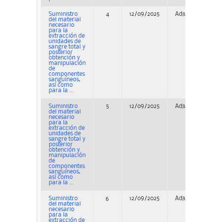
Suministro
4
12/09/2025
Adjudicación
del material
necesario
para la
extracción de
unidades de
sangre total y
posterior
obtención y
manipulación
de
componentes
sanguíneos,
así como
para la ...
Suministro
5
12/09/2025
Adjudicación
del material
necesario
para la
extracción de
unidades de
sangre total y
posterior
obtención y
manipulación
de
componentes
sanguíneos,
así como
para la ...
Suministro
6
12/09/2025
Adjudicación
del material
necesario
para la
extracción de