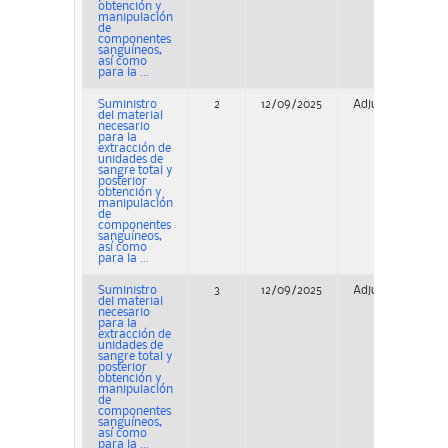
obtención y
manipulación
de
componentes
sanguíneos,
así como
para la ...
Suministro
2
12/09/2025
Adjudicación
del material
necesario
para la
extracción de
unidades de
sangre total y
posterior
obtención y
manipulación
de
componentes
sanguíneos,
así como
para la ...
Suministro
3
12/09/2025
Adjudicación
del material
necesario
para la
extracción de
unidades de
sangre total y
posterior
obtención y
manipulación
de
componentes
sanguíneos,
así como
para la ...