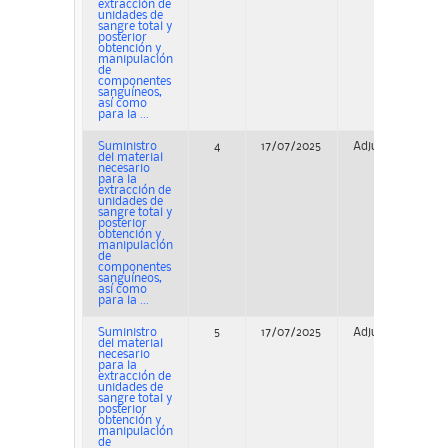
extracción de
unidades de
sangre total y
posterior
obtención y
manipulación
de
componentes
sanguíneos,
así como
para la ...
Suministro
4
17/07/2025
Adjudicación
del material
necesario
para la
extracción de
unidades de
sangre total y
posterior
obtención y
manipulación
de
componentes
sanguíneos,
así como
para la ...
Suministro
5
17/07/2025
Adjudicación
del material
necesario
para la
extracción de
unidades de
sangre total y
posterior
obtención y
manipulación
de