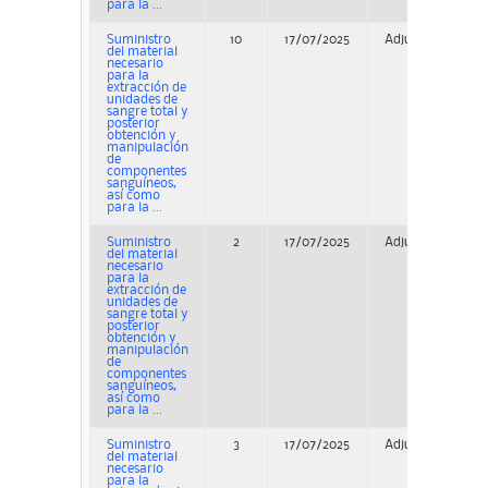
para la ...
Suministro
10
17/07/2025
Adjudicación
del material
necesario
para la
extracción de
unidades de
sangre total y
posterior
obtención y
manipulación
de
componentes
sanguíneos,
así como
para la ...
Suministro
2
17/07/2025
Adjudicación
del material
necesario
para la
extracción de
unidades de
sangre total y
posterior
obtención y
manipulación
de
componentes
sanguíneos,
así como
para la ...
Suministro
3
17/07/2025
Adjudicación
del material
necesario
para la