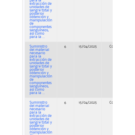
para la
extracción de
unidades de
sangre total y
posterior
obtención y
manipulación
de
componentes
sanguíneos,
así como
para la ...
Suministro
6
15/04/2025
Concurso
del material
necesario
para la
extracción de
unidades de
sangre total y
posterior
obtención y
manipulación
de
componentes
sanguíneos,
así como
para la ...
Suministro
6
15/04/2025
Concurso
del material
necesario
para la
extracción de
unidades de
sangre total y
posterior
obtención y
manipulación