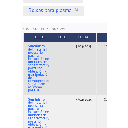
Bolsas para plasma
CONTRATOS RELACIONADOS
OBJETO
LOTE
FECHA
TIPO
Suministro
1
15/04/2025
Concurso
del material
necesario
para la
extracción de
unidades de
sangre total y
posterior
obtención y
manipulación
de
componentes
sanguíneos,
así como
para la ...
Suministro
1
15/04/2025
Concurso
del material
necesario
para la
extracción de
unidades de
sangre total y
posterior
obtención y
manipulación