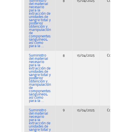
Suministro
8
15/04/2025
Concurso
del material
necesario
para la
extracción de
unidades de
sangre total y
posterior
obtención y
manipulación
de
componentes
sanguíneos,
así como
para la ...
Suministro
8
15/04/2025
Concurso
del material
necesario
para la
extracción de
unidades de
sangre total y
posterior
obtención y
manipulación
de
componentes
sanguíneos,
así como
para la ...
Suministro
9
15/04/2025
Concurso
del material
necesario
para la
extracción de
unidades de
sangre total y