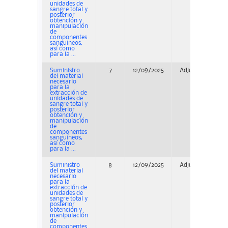
unidades de
sangre total y
posterior
obtención y
manipulación
de
componentes
sanguíneos,
así como
para la ...
Suministro
7
12/09/2025
Adjudicación
del material
necesario
para la
extracción de
unidades de
sangre total y
posterior
obtención y
manipulación
de
componentes
sanguíneos,
así como
para la ...
Suministro
8
12/09/2025
Adjudicación
del material
necesario
para la
extracción de
unidades de
sangre total y
posterior
obtención y
manipulación
de
componentes