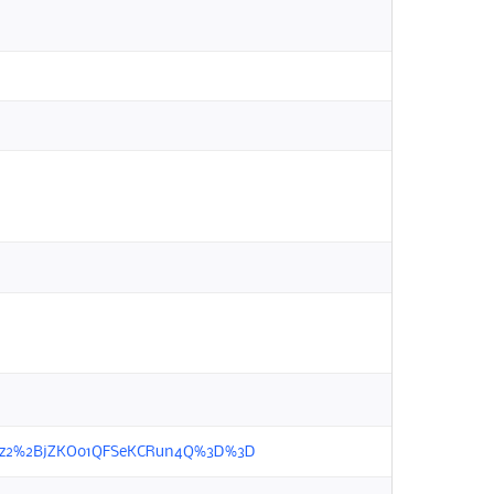
=%2Bkz2%2BjZKOo1QFSeKCRun4Q%3D%3D