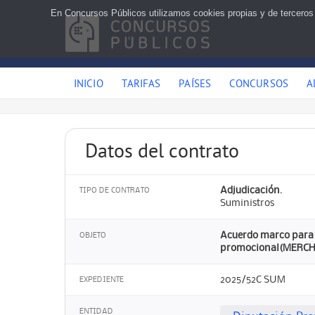
En Concursos Públicos utilizamos cookies propias y de terceros
INICIO
TARIFAS
PAÍSES
CONCURSOS
A
Datos del contrato
Adjudicación.
TIPO DE CONTRATO
Suministros
Acuerdo marco para l
OBJETO
promocional(MERCHAND
2025/52C SUM
EXPEDIENTE
ENTIDAD