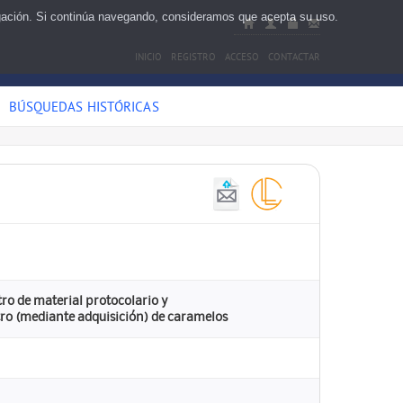
egación. Si continúa navegando, consideramos que acepta su uso.
INICIO
REGISTRO
ACCESO
CONTACTAR
BÚSQUEDAS HISTÓRICAS
ro de material protocolario y
ro (mediante adquisición) de caramelos