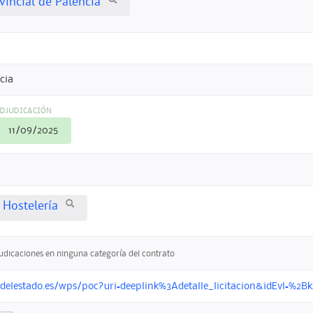
vincial de Palencia
ncia
DJUDICACIÓN
11/09/2025
 Hostelería
judicaciones en ninguna categoría del contrato
ondelestado.es/wps/poc?uri=deeplink%3Adetalle_licitacion&idEvl