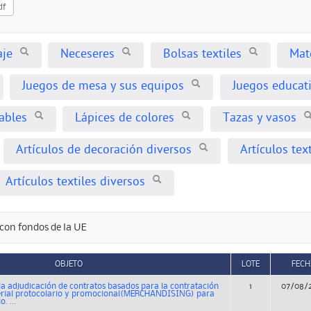
df
aje
Neceseres
Bolsas textiles
Mat
Juegos de mesa y sus equipos
Juegos educat
ables
Lápices de colores
Tazas y vasos
Artículos de decoración diversos
Artículos text
Artículos textiles diversos
con fondos de la UE
OBJETO
LOTE
FECH
a adjudicación de contratos basados para la contratación
1
07/08/
erial protocolario y promocional(MERCHANDISING) para
. ...