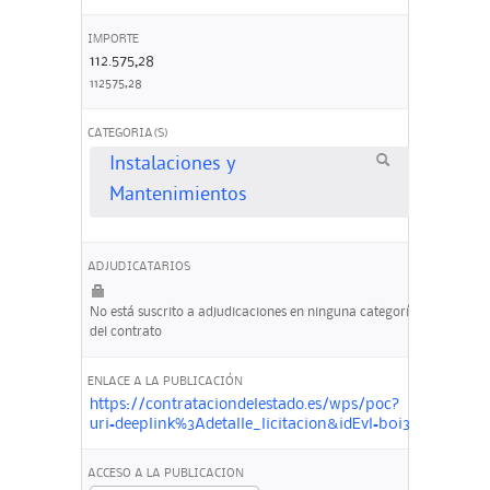
IMPORTE
112.575,28
112575,28
CATEGORIA(S)
Instalaciones y
Mantenimientos
ADJUDICATARIOS
No está suscrito a adjudicaciones en ninguna categoría
del contrato
ENLACE A LA PUBLICACIÓN
https://contrataciondelestado.es/wps/poc?
uri=deeplink%3Adetalle_licitacion&idEvl=b0i3MSBiZx
ACCESO A LA PUBLICACION