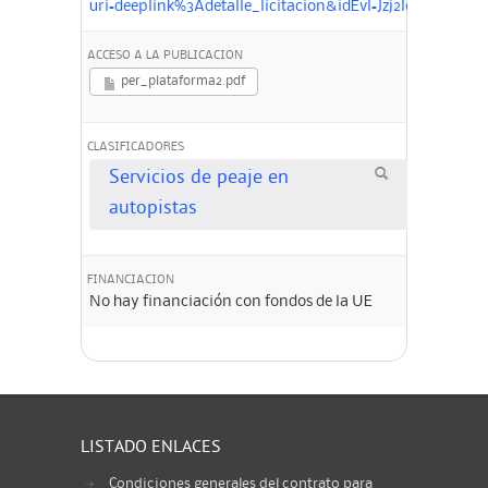
uri=deeplink%3Adetalle_licitacion&idEvl=Jzj2lelNP1o
ACCESO A LA PUBLICACION
per_plataforma2.pdf
CLASIFICADORES
Servicios de peaje en
autopistas
FINANCIACION
No hay financiación con fondos de la UE
LISTADO ENLACES
Condiciones generales del contrato para