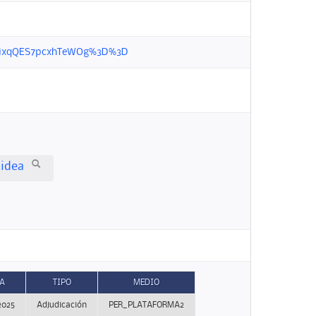
o1sjjxqQES7pcxhTeWOg%3D%3D
oidea
A
TIPO
MEDIO
2025
Adjudicación
PER_PLATAFORMA2