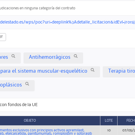
judicaciones en ninguna categoría del contrato
ndelestado.es/wps/poc?uri=deeplink%3Adetalle_licitacion&idEvl=jr
df
res
Antihemorrágicos
ara el sistema muscular-esquelético
Terapia tir
oplásicos
con fondos de la UE
OBJETO
LOTE
FECH
entos exclusivos con principios activos apremilast,
10
07/05/
b, etelcalcetida, panitumumab, romiplostim y sotorasib