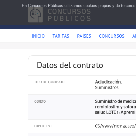
En Concursos Públicos utilizamos cookies propias y de terceros
INICIO
TARIFAS
PAÍSES
CONCURSOS
A
Datos del contrato
Adjudicación.
TIPO DE CONTRATO
Suministros
Suministro de medica
OBJETO
romiplostim y sotora
salud LOTE 1: Apremi
CS/9999/1101146572
EXPEDIENTE