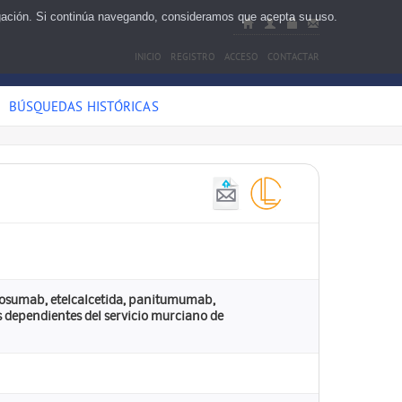
egación. Si continúa navegando, consideramos que acepta su uso.
INICIO
REGISTRO
ACCESO
CONTACTAR
BÚSQUEDAS HISTÓRICAS
enosumab, etelcalcetida, panitumumab,
s dependientes del servicio murciano de