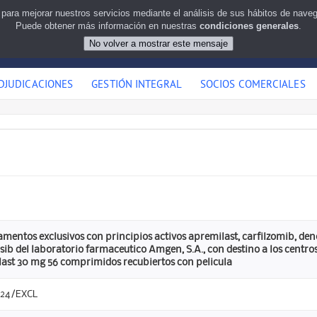
 para mejorar nuestros servicios mediante el análisis de sus hábitos de nav
Puede obtener más información en nuestras
condiciones generales
.
DJUDICACIONES
GESTIÓN INTEGRAL
SOCIOS COMERCIALES
mentos exclusivos con principios activos apremilast, carfilzomib, d
sib del laboratorio farmaceutico Amgen, S.A., con destino a los centro
last 30 mg 56 comprimidos recubiertos con pelicula
/24/EXCL