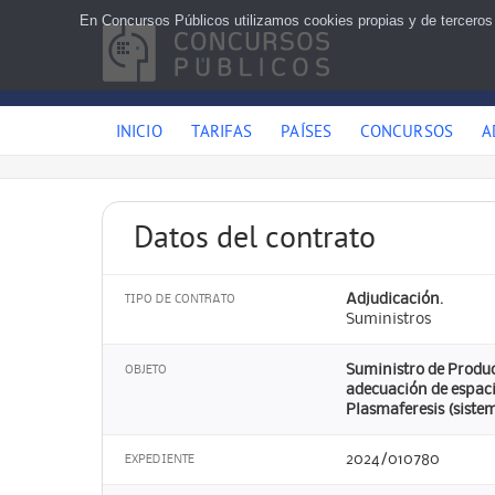
En Concursos Públicos utilizamos cookies propias y de terceros
INICIO
TARIFAS
PAÍSES
CONCURSOS
A
Datos del contrato
Adjudicación.
TIPO DE CONTRATO
Suministros
Suministro de Produc
OBJETO
adecuación de espacio
Plasmaferesis (siste
2024/010780
EXPEDIENTE