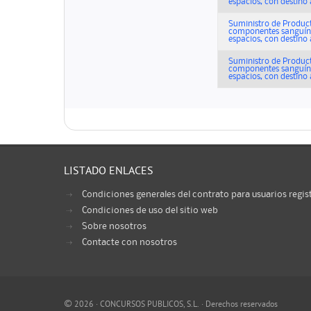
espacios, con destino a 
Suministro de Product
componentes sanguíne
espacios, con destino a 
Suministro de Product
componentes sanguíne
espacios, con destino a 
LISTADO ENLACES
Condiciones generales del contrato para usuarios regis
Condiciones de uso del sitio web
Sobre nosotros
Contacte con nosotros
©
2026 · CONCURSOS PUBLICOS, S.L. · Derechos reservados