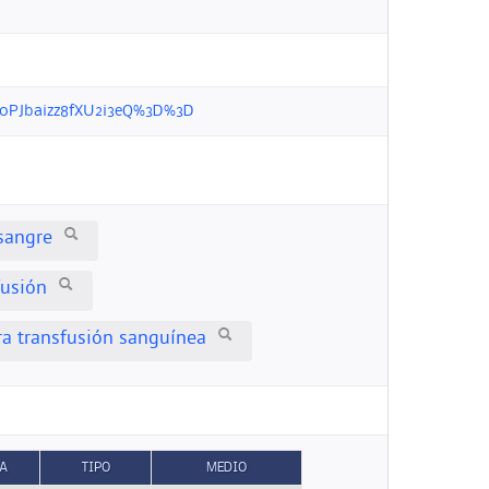
eic0PJbaizz8fXU2i3eQ%3D%3D
sangre
fusión
ra transfusión sanguínea
A
TIPO
MEDIO