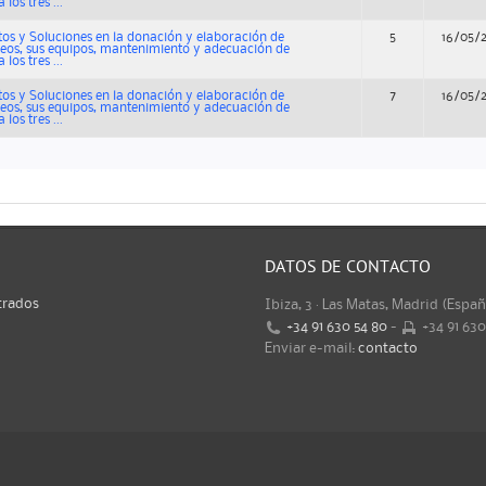
los tres ...
os y Soluciones en la donación y elaboración de
5
16/05/
os, sus equipos, mantenimiento y adecuación de
los tres ...
os y Soluciones en la donación y elaboración de
7
16/05/
os, sus equipos, mantenimiento y adecuación de
los tres ...
DATOS DE CONTACTO
trados
Ibiza, 3 · Las Matas, Madrid (Espa
+34 91 630 54 80
-
+34 91 63
Enviar e-mail:
contacto