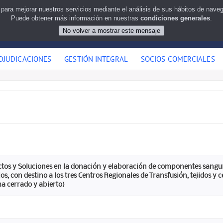
 para mejorar nuestros servicios mediante el análisis de sus hábitos de nav
Puede obtener más información en nuestras
condiciones generales
.
DJUDICACIONES
GESTIÓN INTEGRAL
SOCIOS COMERCIALES
tos y Soluciones en la donación y elaboración de componentes sangu
s, con destino a los tres Centros Regionales de Transfusión, tejidos y 
ma cerrado y abierto)