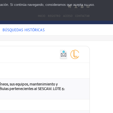
egación. Si continúa navegando, consideramos que acepta su uso.
INICIO
REGISTRO
ACCESO
CONTACTAR
BÚSQUEDAS HISTÓRICAS
íneos, sus equipos, mantenimiento y
células pertenecientes al SESCAM. LOTE 6: