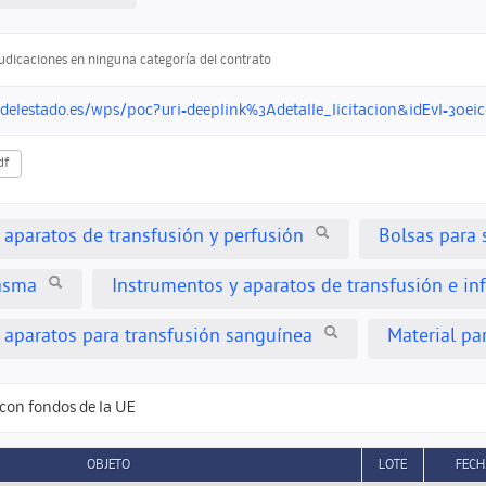
judicaciones en ninguna categoría del contrato
ndelestado.es/wps/poc?uri=deeplink%3Adetalle_licitacion&idEvl=30
df
 aparatos de transfusión y perfusión
Bolsas para 
lasma
Instrumentos y aparatos de transfusión e in
 aparatos para transfusión sanguínea
Material pa
con fondos de la UE
OBJETO
LOTE
FECH