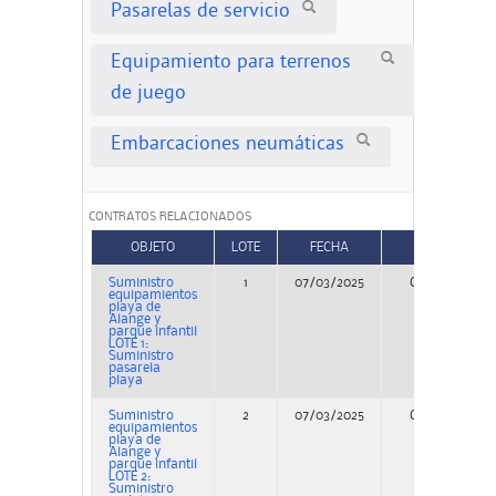
Pasarelas de servicio
Equipamiento para terrenos
de juego
Embarcaciones neumáticas
CONTRATOS RELACIONADOS
OBJETO
LOTE
FECHA
TIPO
Suministro
1
07/03/2025
Concurso
equipamientos
playa de
Alange y
parque infantil
LOTE 1:
Suministro
pasarela
playa
Suministro
2
07/03/2025
Concurso
equipamientos
playa de
Alange y
parque infantil
LOTE 2:
Suministro