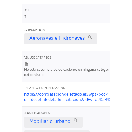
LOTE
3
CATEGORIA(S)
Aeronaves e Hidronaves
ADJUDICATARIOS
No está suscrito a adjudicaciones en ninguna categoría
del contrato
ENLACE A LA PUBLICACIÓN
https://contrataciondelestado.es/wps/poc?
uri=deeplink:detalle_licitacion&idEvl=0s%2B%2FF1Ex
CLASIFICADORES
Mobiliario urbano