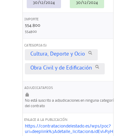
30/12/2024
30/12/2024
IMPORTE
554.800
554800
CATEGORIA(S)
Cultura, Deporte y Ocio
Obra Civil y de Edificación
ADJUDICATARIOS
No está suscrito a adjudicaciones en ninguna categoría
del contrato
ENLACE A LA PUBLICACIÓN
https://contrataciondelestado.es/wps/poc?
uri=deeplink%3Adetalle_licitacion&idEvl=RyHhkQzrU