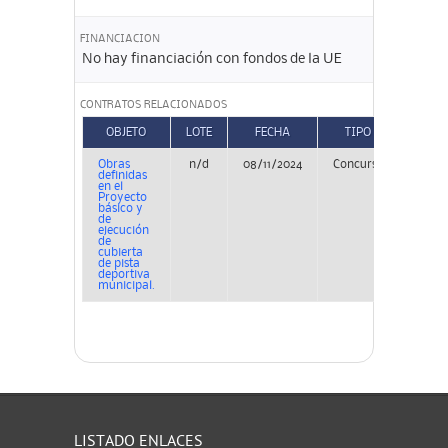
FINANCIACION
No hay financiación con fondos de la UE
CONTRATOS RELACIONADOS
OBJETO
LOTE
FECHA
TIPO
Obras
n/d
08/11/2024
Concurso
PER_
definidas
en el
Proyecto
básico y
de
ejecución
de
cubierta
de pista
deportiva
municipal.
LISTADO ENLACES