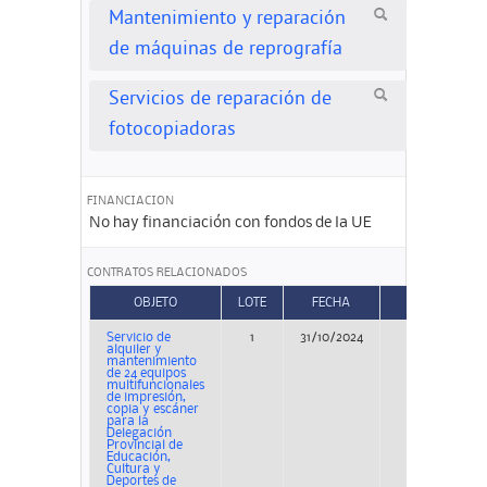
Mantenimiento y reparación
de máquinas de reprografía
Servicios de reparación de
fotocopiadoras
FINANCIACION
No hay financiación con fondos de la UE
CONTRATOS RELACIONADOS
OBJETO
LOTE
FECHA
TIPO
Servicio de
1
31/10/2024
Concurso
alquiler y
mantenimiento
de 24 equipos
multifuncionales
de impresión,
copia y escáner
para la
Delegación
Provincial de
Educación,
Cultura y
Deportes de