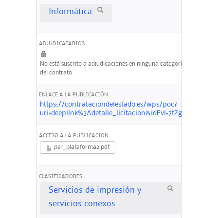
Informática
ADJUDICATARIOS
No está suscrito a adjudicaciones en ninguna categoría
del contrato
ENLACE A LA PUBLICACIÓN
https://contrataciondelestado.es/wps/poc?
uri=deeplink%3Adetalle_licitacion&idEvl=7tZglFdKWu
ACCESO A LA PUBLICACION
per_plataforma2.pdf
CLASIFICADORES
Servicios de impresión y
servicios conexos