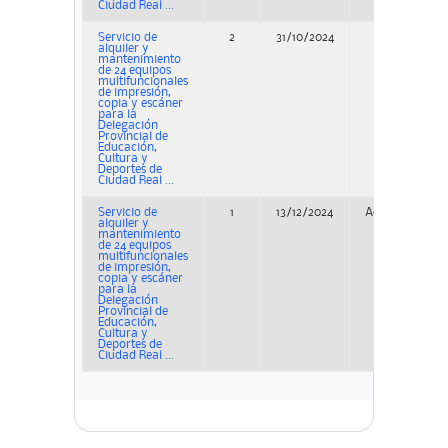
Ciudad Real ...
Servicio de
2
31/10/2024
Concurso
alquiler y
mantenimiento
de 24 equipos
multifuncionales
de impresión,
copia y escáner
para la
Delegación
Provincial de
Educación,
Cultura y
Deportes de
Ciudad Real ...
Servicio de
1
13/12/2024
Adjudicación
alquiler y
mantenimiento
de 24 equipos
multifuncionales
de impresión,
copia y escáner
para la
Delegación
Provincial de
Educación,
Cultura y
Deportes de
Ciudad Real ...