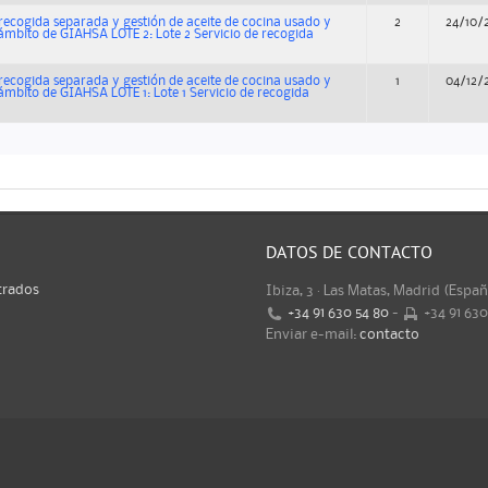
 recogida separada y gestión de aceite de cocina usado y
2
24/10/
l ámbito de GIAHSA LOTE 2: Lote 2 Servicio de recogida
 recogida separada y gestión de aceite de cocina usado y
1
04/12/
l ámbito de GIAHSA LOTE 1: Lote 1 Servicio de recogida
DATOS DE CONTACTO
trados
Ibiza, 3 · Las Matas, Madrid (Espa
+34 91 630 54 80
-
+34 91 63
Enviar e-mail:
contacto