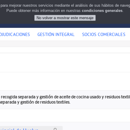
 para mejorar nuestros servicios mediante el análisis de sus hábitos de nav
Puede obtener más información en nuestras
condiciones generales
.
DJUDICACIONES
GESTIÓN INTEGRAL
SOCIOS COMERCIALES
 recogida separada y gestión de aceite de cocina usado y residuos text
separada y gestión de residuos textiles.