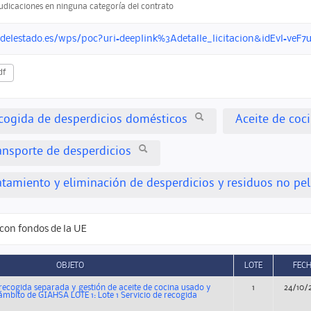
judicaciones en ninguna categoría del contrato
ondelestado.es/wps/poc?uri=deeplink%3Adetalle_licitacion&idEvl=
df
ecogida de desperdicios domésticos
Aceite de coc
ransporte de desperdicios
ratamiento y eliminación de desperdicios y residuos no pe
con fondos de la UE
OBJETO
LOTE
FEC
 recogida separada y gestión de aceite de cocina usado y
1
24/10/
l ámbito de GIAHSA LOTE 1: Lote 1 Servicio de recogida