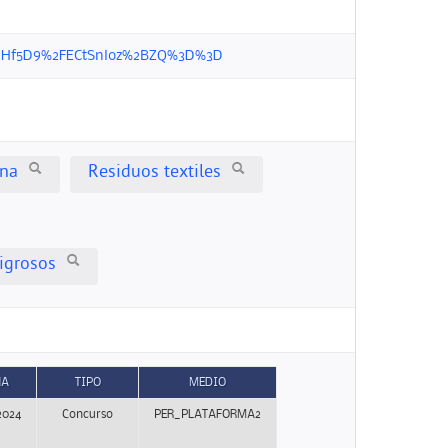
veF7uHf5D9%2FECtSnloz%2BZQ%3D%3D
ina
Residuos textiles
ligrosos
HA
TIPO
MEDIO
2024
Concurso
PER_PLATAFORMA2