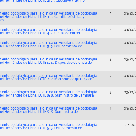
uel Hernández de Elche. LOTE 2: 2. Autoclave y termo
ento podológico para la clínica universitaria de podología
3
03/10/
el Hernández de Elche. LOTE 3: 3. Camilla eléctrica y
nes
ento podológico para la clínica universitaria de podología
4
03/10/
el Hernández de Elche. LOTE 4: 4. Cintas de correr
ento podológico para la clínica universitaria de podología
5
03/10/
uel Hernández de Elche. LOTE 5: 5. Equipamiento de
ento podológico para la clínica universitaria de podología
6
03/10/
el Hernández de Elche. LOTE 6: 6. Dispositivo de onda de
ento podológico para la clínica universitaria de podología
7
03/10/
uel Hernández de Elche. LOTE 7: 7. Micromotor quirúrgico,
ento podológico para la clínica universitaria de podología
8
03/10/
uel Hernández de Elche. LOTE 8: 8. Suministro de Lámpara
ento podológico para la clínica universitaria de podología
9
03/10/
uel Hernández de Elche. LOTE 9: 9. Suministro de
ento podológico para la clínica universitaria de podología
5
31/10/
uel Hernández de Elche. LOTE 5: 5. Equipamiento de