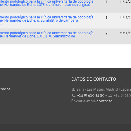
ento podológico para la clínica universitaria de podología
7
11/12/
uel Hernández de Elche. LOTE 7: 7. Micromotor quirúrgico,
ento podológico para la clínica universitaria de podología
8
11/12/
uel Hernández de Elche. 8. Suministro de Lámpara
..
ento podológico para la clínica universitaria de podología
9
11/12/
uel Hernández de Elche. LOTE 9: 9. Suministro de
DATOS DE CONTACTO
trados
Ibiza, 3 · Las Matas, Madrid (Espa
+34 91 630 54 80
-
+34 91 63
Enviar e-mail:
contacto