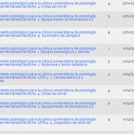
ento podológico para la clínica universitaria de podología
4
27/11/
el Hernández de Elche. 4. Cintas de correr
ento podológico para la clínica universitaria de podología
5
27/11/
uel Hernández de Elche. 5. Equipamiento de Biomecánica y
ento podológico para la clínica universitaria de podología
8
27/11/
uel Hernández de Elche. 8. Suministro de Lámpara
..
ento podológico para la clínica universitaria de podología
1
11/12/
el Hernández de Elche. 1. Equipos podológicos y sillones
ento podológico para la clínica universitaria de podología
2
11/12/
uel Hernández de Elche. 2. Autoclave y termo selladora
ento podológico para la clínica universitaria de podología
3
11/12/
el Hernández de Elche. LOTE 3: 3. Camilla eléctrica y
nes
ento podológico para la clínica universitaria de podología
4
11/12/
el Hernández de Elche. 4. Cintas de correr
ento podológico para la clínica universitaria de podología
5
11/12/
uel Hernández de Elche. 5. Equipamiento de Biomecánica y
ento podológico para la clínica universitaria de podología
6
11/12/
el Hernández de Elche. LOTE 6: 6. Dispositivo de onda de