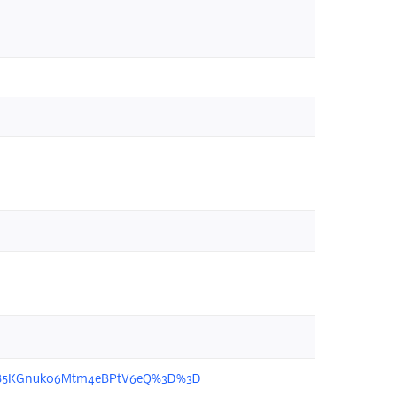
l=D%2B5KGnuk06Mtm4eBPtV6eQ%3D%3D