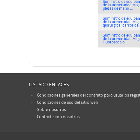
Suminstro de equipami
de la universidad Mig
piezas de mano ...
Suminstro de equipami
de la universidad Mig
quirúrgica, carros de .
Suminstro de equipami
de la universidad Mig
Fluoroscopio
LISTADO ENLACES
Condiciones generales del contrato para usuarios regis
Condiciones de uso del sitio web
Sobre nosotros
Contacte con nosotros