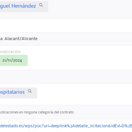
iguel Hernández
a. Alacant/Alicante
DJUDICACIÓN
21/11/2024
spitalarios
judicaciones en ninguna categoría del contrato
ondelestado.es/wps/poc?uri=deeplink%3Adetalle_licitacion&idEv