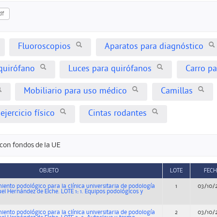
df
Fluoroscopios
Aparatos para diagnóstico
quirófano
Luces para quirófanos
Carro pa
Mobiliario para uso médico
Camillas
ejercicio físico
Cintas rodantes
con fondos de la UE
OBJETO
LOTE
FEC
ento podológico para la clínica universitaria de podología
1
03/10/
el Hernández de Elche. LOTE 1: 1. Equipos podológicos y
ento podológico para la clínica universitaria de podología
2
03/10/