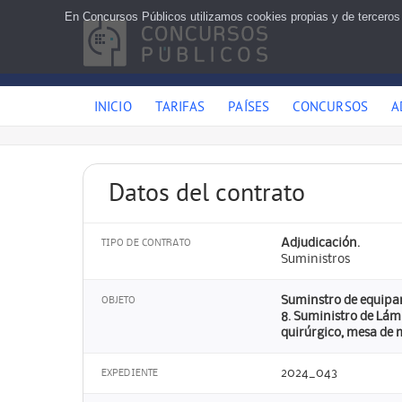
En Concursos Públicos utilizamos cookies propias y de terceros
INICIO
TARIFAS
PAÍSES
CONCURSOS
A
Datos del contrato
Adjudicación.
TIPO DE CONTRATO
Suministros
Suminstro de equipam
OBJETO
8. Suministro de Lám
quirúrgico, mesa de 
2024_043
EXPEDIENTE