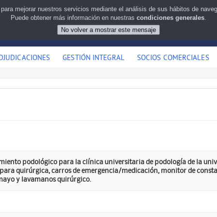
 para mejorar nuestros servicios mediante el análisis de sus hábitos de nav
Puede obtener más información en nuestras
condiciones generales
.
DJUDICACIONES
GESTIÓN INTEGRAL
SOCIOS COMERCIALES
iento podológico para la clínica universitaria de podología de la uni
para quirúrgica, carros de emergencia/medicación, monitor de constan
mayo y lavamanos quirúrgico.