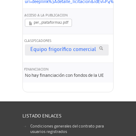
uri=deeplink%3Adetalle_licitacion&idEvl=P4%2F%2Ba
ACCESO A LA PUBLICACION
per_plataforma2.pdf
CLASIFICADORES
Equipo frigorífico comercial
FINANCIACION
No hay financiación con fondos de la UE
LISTADO ENLACES
Condiciones generales del contrato para
usuarios registrados