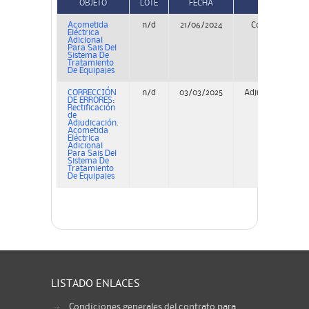
OBJETO
LOTE
FECHA
TIPO
Acometida
n/d
21/06/2024
Concurso
Eléctrica
Adicional
Para Sais Del
Sistema De
Tratamiento
De Equipajes
CORRECCIÓN
n/d
03/03/2025
Adjudicación
DE ERRORES:
Rectificación
de
Adjudicación.
Acometida
Eléctrica
Adicional
Para Sais Del
Sistema De
Tratamiento
De Equipajes
LISTADO ENLACES
Condiciones generales del contrato para