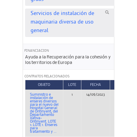
Servicios de instalación de
maquinaria diversa de uso
general
FINANCIACION
Ayuda a la Recuperación para la cohesión y
los territorios de Europa
CONTRATOS RELACIONADOS
OBJETO
LOTE
FECHA
TIPO
Suministro e
1
14/09/2023
Concurso
instalación de
enseres diversos
para el nuevo del
Hospital General
de Ontinyent, del
Departamento
Xàtiva-
Ontinyent. LOTE
1: LOTE 1. Enseres
para
tratamiento y ...