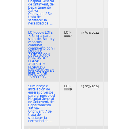
Hospital General
de Ontinyent, del
Departamento
Xàtiva-
Ontinyent. / Se
trata de
satisfacer la
necesidad del ...
LOT-0007: LOTE
LOT-
18/03/2024
Adjudicación
7. Sillería para
0007
salas de espera y
espacios
comunes,
compuesto por: 1
MÓDULO
ASIENTO CON
BRAZOS DOS
PLAZAS,
ASIENTO Y
RESPALDO
FABRICADOS EN
ESPUMA DE
INYECCIÓN ...
Suministro e
LOT-
18/03/2024
Adjudicación
instalación de
0009
enseres diversos
para el nuevo del
Hospital General
de Ontinyent, del
Departamento
Xàtiva-
Ontinyent. / Se
trata de
satisfacer la
necesidad del ...