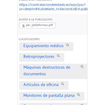
ENLACE A LA PUBLICACIÓN
https://contrataciondelestado.es/wps/poc?
uri=deeplink%3Adetalle_licitacion&idEvl=pqB6VVw
ACCESO A LA PUBLICACION
per_plataforma2.pdf
CLASIFICADORES
Equipamiento médico
Retroproyectores
Máquinas destructoras de
documentos
Artículos de oficina
Monitores de pantalla plana