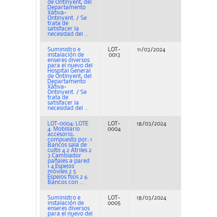
de Ontinyent, del
Departamento
Xàtiva-
Ontinyent. / Se
trata de
satisfacer la
necesidad del ...
Suministro e
LOT-
11/03/2024
Adjudicación
instalación de
0013
enseres diversos
para el nuevo del
Hospital General
de Ontinyent, del
Departamento
Xàtiva-
Ontinyent. / Se
trata de
satisfacer la
necesidad del ...
LOT-0004: LOTE
LOT-
18/03/2024
Adjudicación
4. Mobiliario
0004
accesorio,
compuesto por: 1
Bancos sala de
culto 4 2 Atriles 2
3 Cambiador
pañales a pared
1 4 Espejos
móviles 2 5
Espejos fijos 2 6
Bancos con ...
Suministro e
LOT-
18/03/2024
Adjudicación
instalación de
0005
enseres diversos
para el nuevo del