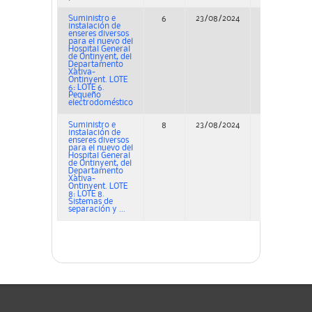
Suministro e
6
23/08/2024
Adjudicación
instalación de
enseres diversos
para el nuevo del
Hospital General
de Ontinyent, del
Departamento
Xàtiva-
Ontinyent. LOTE
6: LOTE 6.
Pequeño
electrodoméstico
Suministro e
8
23/08/2024
Adjudicación
instalación de
enseres diversos
para el nuevo del
Hospital General
de Ontinyent, del
Departamento
Xàtiva-
Ontinyent. LOTE
8: LOTE 8.
Sistemas de
separación y ...