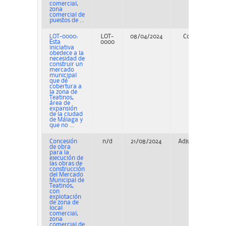
comercial,
zona
comercial de
puestos de ...
LOT-0000:
LOT-
08/04/2024
Concurso
Esta
0000
iniciativa
obedece a la
necesidad de
construir un
mercado
municipal
que dé
cobertura a
la zona de
Teatinos,
área de
expansión
de la ciudad
de Málaga y
que no ...
Concesión
n/d
21/08/2024
Adjudicación
de obra
para la
ejecución de
las obras de
construcción
del Mercado
Municipal de
Teatinos,
con
explotación
de zona de
local
comercial,
zona
comercial de