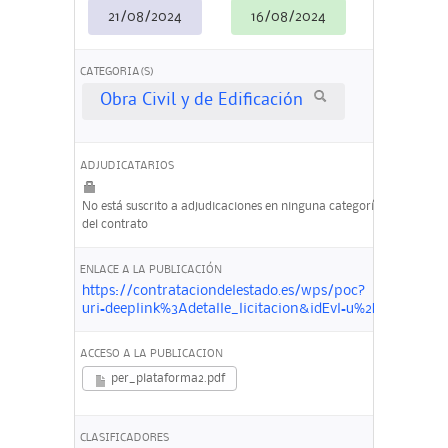
21/08/2024
16/08/2024
CATEGORIA(S)
Obra Civil y de Edificación
ADJUDICATARIOS
No está suscrito a adjudicaciones en ninguna categoría
del contrato
ENLACE A LA PUBLICACIÓN
https://contrataciondelestado.es/wps/poc?
uri=deeplink%3Adetalle_licitacion&idEvl=u%2Ff%2B4
ACCESO A LA PUBLICACION
per_plataforma2.pdf
CLASIFICADORES