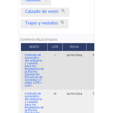
Calzado
Calzado de vestir
Trajes y vestidos
CONTRATOS RELACIONADOS
OBJETO
LOTE
FECHA
TIPO
Contrato de
1
26/01/2024
Concurso
suministro
del vestuario
y calzado
para los
empleados de
la Excma.
Diputación
Provincial de
Córdoba (17
lotes) LOTE 1:
Lote 1
Contrato de
10
26/01/2024
Concurso
suministro
del vestuario
y calzado
para los
empleados de
la Excma.