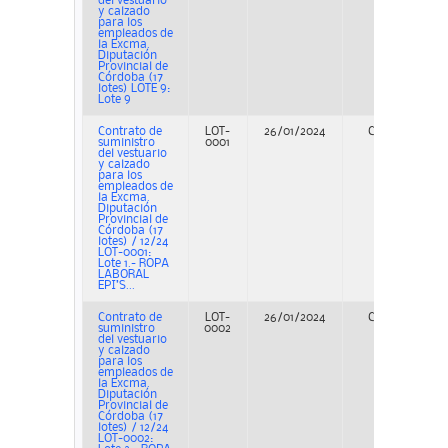
del vestuario
y calzado
para los
empleados de
la Excma.
Diputación
Provincial de
Córdoba (17
lotes) LOTE 9:
Lote 9
Contrato de
LOT-
26/01/2024
Concurso
suministro
0001
del vestuario
y calzado
para los
empleados de
la Excma.
Diputación
Provincial de
Córdoba (17
lotes) / 12/24
LOT-0001:
Lote 1.- ROPA
LABORAL
EPI’S...
Contrato de
LOT-
26/01/2024
Concurso
suministro
0002
del vestuario
y calzado
para los
empleados de
la Excma.
Diputación
Provincial de
Córdoba (17
lotes) / 12/24
LOT-0002: