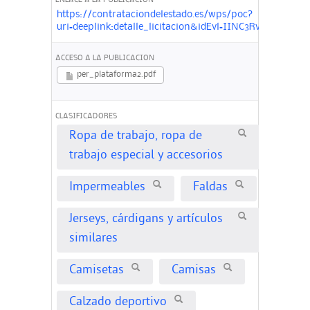
ENLACE A LA PUBLICACIÓN
https://contrataciondelestado.es/wps/poc?
uri=deeplink:detalle_licitacion&idEvl=IINC3Rv1EYhLA
ACCESO A LA PUBLICACION
per_plataforma2.pdf
CLASIFICADORES
Ropa de trabajo, ropa de
trabajo especial y accesorios
Impermeables
Faldas
Jerseys, cárdigans y artículos
similares
Camisetas
Camisas
Calzado deportivo