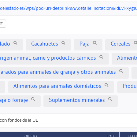
ndelestado.es/wps/poc?uri=deeplink%3Adetalle_licitacion&idEvl=8
df
lado
Cacahuetes
Paja
Cereales
rigen animal, carne y productos cárnicos
Aliment
arados para animales de granja y otros animales
Alimentos para animales domésticos
Produ
ja o forraje
Suplementos minerales
con fondos de la UE
OBJETO
LOTE
FECH