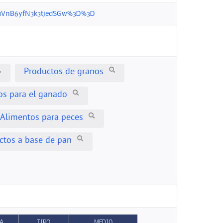
ygJuVnB6yfN3k3tjedSGw%3D%3D
Productos de granos
os para el ganado
Alimentos para peces
ctos a base de pan
A
TIPO
MEDIO