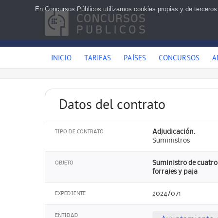
En Concursos Públicos utilizamos cookies propias y de terceros
INICIO
TARIFAS
PAÍSES
CONCURSOS
A
Datos del contrato
Adjudicación.
TIPO DE CONTRATO
Suministros
Suministro de cuatro
OBJETO
forrajes y paja
2024/071
EXPEDIENTE
ENTIDAD