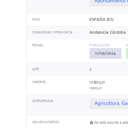
Ayuntamiento 
ESPAÑA (ES)
PAIS
Andalucía. Córdoba
COMUNIDAD Y PROVINCIA
FECHAS
PUBLICACIÓN
A
11/06/2024
2
LOTE
17.803,21
IMPORTE
17803,21
CATEGORIA(S)
Agricultura, G
ADJUDICATARIOS
No está suscrito a ad