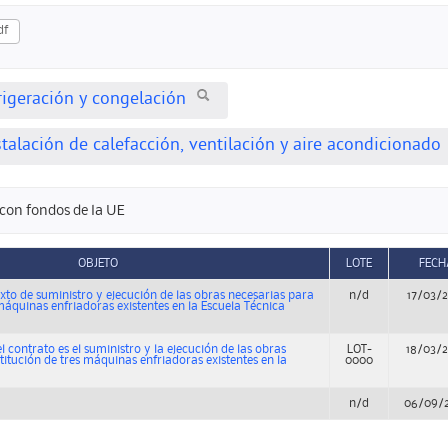
df
rigeración y congelación
talación de calefacción, ventilación y aire acondicionado
con fondos de la UE
OBJETO
LOTE
FECH
to de suministro y ejecución de las obras necesarias para
n/d
17/03/
 máquinas enfriadoras existentes en la Escuela Técnica
l contrato es el suministro y la ejecución de las obras
LOT-
18/03/
titución de tres máquinas enfriadoras existentes en la
0000
n/d
06/09/