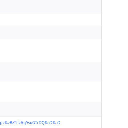
kH9Ap2%2BzTJfzAq95uGTrDQ%3D%3D