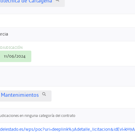
litécnica de Cartagena
rcia
DJUDICACIÓN
11/06/2024
y Mantenimientos
judicaciones en ninguna categoría del contrato
ondelestado.es/wps/poc?uri=deeplink%3Adetalle_licitacion&idEvl=