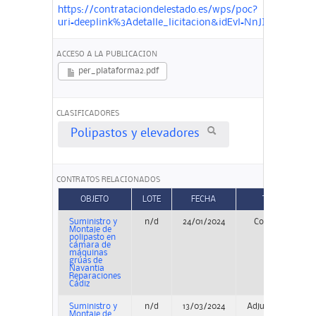
https://contrataciondelestado.es/wps/poc?
uri=deeplink%3Adetalle_licitacion&idEvl=NnJI2nIzo
ACCESO A LA PUBLICACION
per_plataforma2.pdf
CLASIFICADORES
Polipastos y elevadores
CONTRATOS RELACIONADOS
OBJETO
LOTE
FECHA
TIPO
Suministro y
n/d
24/01/2024
Concurso
Montaje de
polipasto en
cámara de
máquinas
grúas de
Navantia
Reparaciones
Cádiz
Suministro y
n/d
13/03/2024
Adjudicación
Montaje de