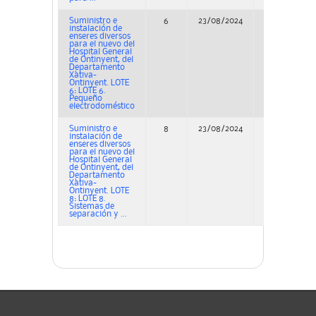
Suministro e
6
23/08/2024
Adjudicación
instalación de
enseres diversos
para el nuevo del
Hospital General
de Ontinyent, del
Departamento
Xàtiva-
Ontinyent. LOTE
6: LOTE 6.
Pequeño
electrodoméstico
Suministro e
8
23/08/2024
Adjudicación
instalación de
enseres diversos
para el nuevo del
Hospital General
de Ontinyent, del
Departamento
Xàtiva-
Ontinyent. LOTE
8: LOTE 8.
Sistemas de
separación y ...