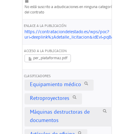
No está suscrito a adjudicaciones en ninguna categoría
del contrato
ENLACE A LA PUBLICACIÓN
https://contrataciondelestado.es/wps/poc?
uri=deeplink%3Adetalle_licitacion&idEvl=pqB6VVw
ACCESO A LA PUBLICACION
per_plataforma2.pdf
CLASIFICADORES
Equipamiento médico
Retroproyectores
Máquinas destructoras de
documentos