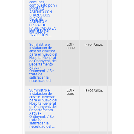
comunes,
compuesto por: 1
MÓDULO
ASIENTO CON
BRAZOS DOS
PLAZAS,
ASIENTO Y
RESPALDO
FABRICADOS EN
ESPUMA DE
INYECCIÓN ...
Suministro e
LOT-
18/03/2024
Adjudicación
instalación de
0009
enseres diversos
para el nuevo del
Hospital General
de Ontinyent, del
Departamento
Xàtiva-
Ontinyent. / Se
trata de
satisfacer la
necesidad del ...
Suministro e
LOT-
18/03/2024
Adjudicación
instalación de
0010
enseres diversos
para el nuevo del
Hospital General
de Ontinyent, del
Departamento
Xàtiva-
Ontinyent. / Se
trata de
satisfacer la
necesidad del ...