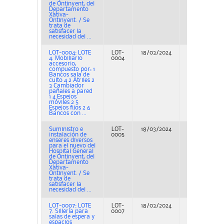
de Ontinyent, del
Departamento
Xàtiva-
Ontinyent. / Se
trata de
satisfacer la
necesidad del ...
LOT-0004: LOTE
LOT-
18/03/2024
Adjudicación
4. Mobiliario
0004
accesorio,
compuesto por: 1
Bancos sala de
culto 4 2 Atriles 2
3 Cambiador
pañales a pared
1 4 Espejos
móviles 2 5
Espejos fijos 2 6
Bancos con ...
Suministro e
LOT-
18/03/2024
Adjudicación
instalación de
0005
enseres diversos
para el nuevo del
Hospital General
de Ontinyent, del
Departamento
Xàtiva-
Ontinyent. / Se
trata de
satisfacer la
necesidad del ...
LOT-0007: LOTE
LOT-
18/03/2024
Adjudicación
7. Sillería para
0007
salas de espera y
espacios