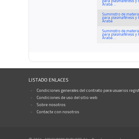
para plasmaféresis y 
Araba ...
Suministro de materia
para plasmaféresis y 
Araba
Suministro de materia
para plasmaféresis y 
Araba ...
LISTADO ENLACES
Condiciones generales del contrato para usuarios regis
Condiciones de uso del sitio web
Sobre nosotros
Contacte con nosotros