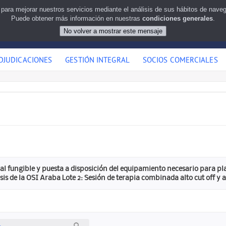
 para mejorar nuestros servicios mediante el análisis de sus hábitos de nav
Puede obtener más información en nuestras
condiciones generales
.
DJUDICACIONES
GESTIÓN INTEGRAL
SOCIOS COMERCIALES
al fungible y puesta a disposición del equipamiento necesario para pla
s de la OSI Araba Lote 2: Sesión de terapia combinada alto cut off y a