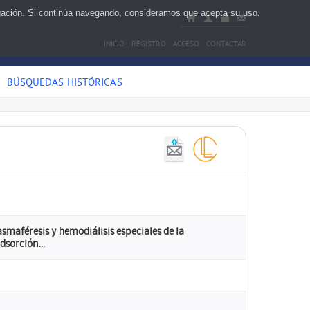
egación. Si continúa navegando, consideramos que acepta su uso.
INICIO
REGISTRO
ACCESO
CONTACTAR
BÚSQUEDAS HISTÓRICAS
smaféresis y hemodiálisis especiales de la
dsorción...