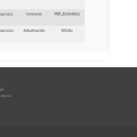
/04/2023
Concurso
PER_EUSKADI2
/08/2023
Adjudicación
DOUE2
ña)
0 00 02