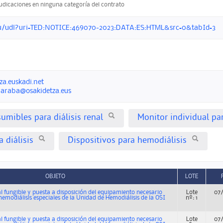
judicaciones en ninguna categoría del contrato
.eu/udl?uri=TED:NOTICE:469070-2023:DATA:ES:HTML&src=0&tabId=3
za.euskadi.net
iaraba@osakidetza.eus
umibles para diálisis renal
Monitor individual pa
 diálisis
Dispositivos para hemodiálisis
OBJETO
LOTE
l fungible y puesta a disposición del equipamiento necesario
Lote
07
hemodiálisis especiales de la Unidad de Hemodiálisis de la OSI
nº: 1
l fungible y puesta a disposición del equipamiento necesario
Lote
07