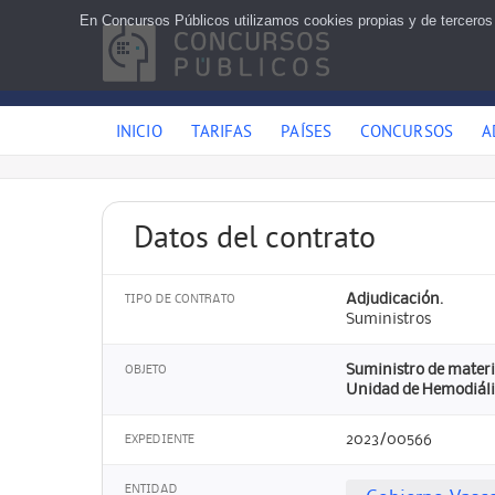
En Concursos Públicos utilizamos cookies propias y de terceros
INICIO
TARIFAS
PAÍSES
CONCURSOS
A
Datos del contrato
Adjudicación.
TIPO DE CONTRATO
Suministros
Suministro de materi
OBJETO
Unidad de Hemodiálisi
2023/00566
EXPEDIENTE
ENTIDAD