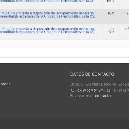
hemodiálisis especiales de la Unidad de Hemodiálisis de la OSI
nº: 2
l fungible y puesta a disposición del equipamiento necesario
n/d
11
hemodiálisis especiales de la Unidad de Hemodiálisis de la OSI
l fungible y puesta a disposición del equipamiento necesario
Lote
02
hemodiálisis especiales de la Unidad de Hemodiálisis de la OSI
nº: 1
DATOS DE CONTACTO
trados
Ibiza, 3 · Las Matas, Madrid (Espa
+34 91 630 54 80
-
+34 91 63
Enviar e-mail:
contacto