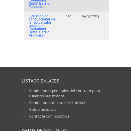
“Valladolid
Oeste” Barrio
Parquesol ...
Ejecución de
n/d
24/05/2023
Adjudicación
conducciones de
la red de calor
sostenible
“Valladolid
Oeste” Barrio
Parquesol
LISTADO ENLACES
Condiciones generales del contrato para
usuarios registrados
Condiciones de uso del sitio web
Sobre nosotros
Contacte con nosotros