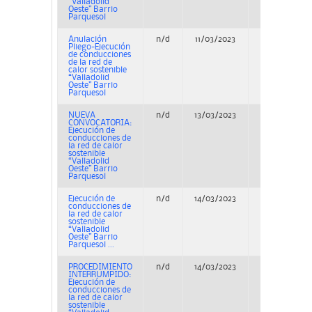
“Valladolid
Oeste” Barrio
Parquesol
Anulación
n/d
11/03/2023
Corrección
Pliego-Ejecución
de errores
de conducciones
de la red de
calor sostenible
“Valladolid
Oeste” Barrio
Parquesol
NUEVA
n/d
13/03/2023
Concurso
CONVOCATORIA:
Ejecución de
conducciones de
la red de calor
sostenible
“Valladolid
Oeste” Barrio
Parquesol
Ejecución de
n/d
14/03/2023
Concurso
conducciones de
la red de calor
sostenible
“Valladolid
Oeste” Barrio
Parquesol ...
PROCEDIMIENTO
n/d
14/03/2023
Corrección
INTERRUMPIDO:
de errores
Ejecución de
conducciones de
la red de calor
sostenible