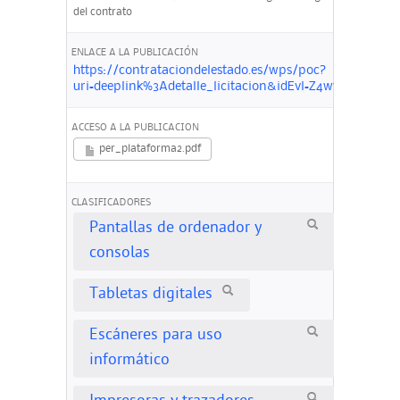
del contrato
ENLACE A LA PUBLICACIÓN
https://contrataciondelestado.es/wps/poc?
uri=deeplink%3Adetalle_licitacion&idEvl=Z4wwOMXN
ACCESO A LA PUBLICACION
per_plataforma2.pdf
CLASIFICADORES
Pantallas de ordenador y
consolas
Tabletas digitales
Escáneres para uso
informático