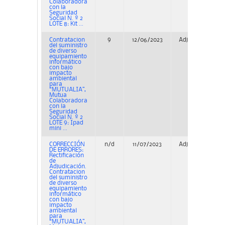
Colaboradora
con la
Seguridad
Social N. º 2
LOTE 8: Kit ...
Contratacion
9
12/06/2023
Adjudicación
del suministro
de diverso
equipamiento
informático
con bajo
impacto
ambiental
para
“MUTUALIA”,
Mutua
Colaboradora
con la
Seguridad
Social N. º 2
LOTE 9: Ipad
mini ...
CORRECCIÓN
n/d
11/07/2023
Adjudicación
DE ERRORES:
Rectificación
de
Adjudicación.
Contratacion
del suministro
de diverso
equipamiento
informático
con bajo
impacto
ambiental
para
“MUTUALIA”,