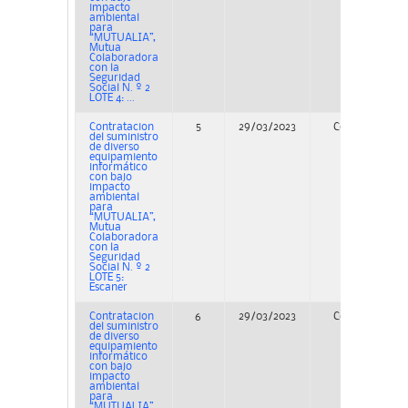
impacto
ambiental
para
“MUTUALIA”,
Mutua
Colaboradora
con la
Seguridad
Social N. º 2
LOTE 4: ...
Contratacion
5
29/03/2023
Concurso
del suministro
de diverso
equipamiento
informático
con bajo
impacto
ambiental
para
“MUTUALIA”,
Mutua
Colaboradora
con la
Seguridad
Social N. º 2
LOTE 5:
Escaner
Contratacion
6
29/03/2023
Concurso
del suministro
de diverso
equipamiento
informático
con bajo
impacto
ambiental
para
“MUTUALIA”,