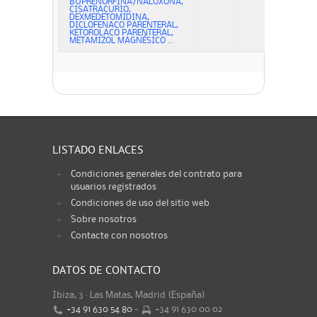
BUPRENORFINA/NALOXONA,
CISATRACURIO,
DEXMEDETOMIDINA,
DICLOFENACO PARENTERAL,
KETOROLACO PARENTERAL,
METAMIZOL MAGNÉSICO ...
LISTADO ENLACES
Condiciones generales del contrato para
usuarios registrados
Condiciones de uso del sitio web
Sobre nosotros
Contacte con nosotros
DATOS DE CONTACTO
Ibiza, 3 · Las Matas, Madrid (España)
+34 91 630 54 80
-
+34 91 630 00 02