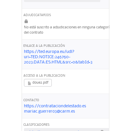
ADJUDICATARIOS
No está suscrito a adjudicaciones en ninguna categoría
del contrato
ENLACE A LA PUBLICACIÓN
https://ted.europa.eu/udl?
uri=TED:NOTICE:246760-
2023:DATA:ES:HTML&src=0&tabId=3
ACCESO A LA PUBLICACION
doue2.pdf
CONTACTO
https://contrataciondelestado.es
mariac.guerrero3@carm.es
CLASIFICADORES