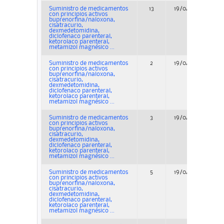
Suministro de medicamentos
13
19/04/2023
A
con principios activos
buprenorfina/naloxona,
cisatracurio,
dexmedetomidina,
diclofenaco parenteral,
ketorolaco parenteral,
metamizol magnésico ...
Suministro de medicamentos
2
19/04/2023
A
con principios activos
buprenorfina/naloxona,
cisatracurio,
dexmedetomidina,
diclofenaco parenteral,
ketorolaco parenteral,
metamizol magnésico ...
Suministro de medicamentos
3
19/04/2023
A
con principios activos
buprenorfina/naloxona,
cisatracurio,
dexmedetomidina,
diclofenaco parenteral,
ketorolaco parenteral,
metamizol magnésico ...
Suministro de medicamentos
5
19/04/2023
A
con principios activos
buprenorfina/naloxona,
cisatracurio,
dexmedetomidina,
diclofenaco parenteral,
ketorolaco parenteral,
metamizol magnésico ...