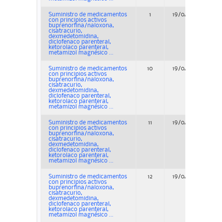
Suministro de medicamentos
1
19/04/2023
A
con principios activos
buprenorfina/naloxona,
cisatracurio,
dexmedetomidina,
diclofenaco parenteral,
ketorolaco parenteral,
metamizol magnésico ...
Suministro de medicamentos
10
19/04/2023
A
con principios activos
buprenorfina/naloxona,
cisatracurio,
dexmedetomidina,
diclofenaco parenteral,
ketorolaco parenteral,
metamizol magnésico ...
Suministro de medicamentos
11
19/04/2023
A
con principios activos
buprenorfina/naloxona,
cisatracurio,
dexmedetomidina,
diclofenaco parenteral,
ketorolaco parenteral,
metamizol magnésico ...
Suministro de medicamentos
12
19/04/2023
A
con principios activos
buprenorfina/naloxona,
cisatracurio,
dexmedetomidina,
diclofenaco parenteral,
ketorolaco parenteral,
metamizol magnésico ...