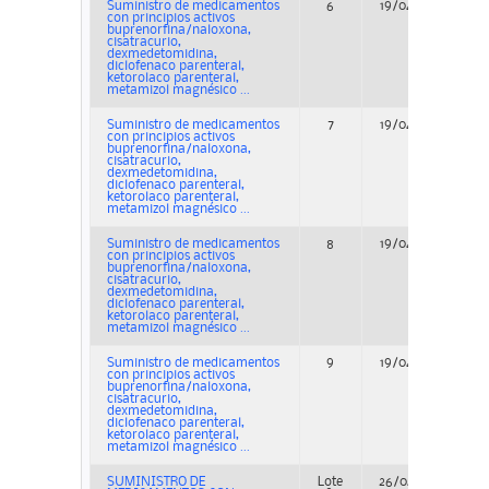
Suministro de medicamentos
6
19/04/2023
A
con principios activos
buprenorfina/naloxona,
cisatracurio,
dexmedetomidina,
diclofenaco parenteral,
ketorolaco parenteral,
metamizol magnésico ...
Suministro de medicamentos
7
19/04/2023
A
con principios activos
buprenorfina/naloxona,
cisatracurio,
dexmedetomidina,
diclofenaco parenteral,
ketorolaco parenteral,
metamizol magnésico ...
Suministro de medicamentos
8
19/04/2023
A
con principios activos
buprenorfina/naloxona,
cisatracurio,
dexmedetomidina,
diclofenaco parenteral,
ketorolaco parenteral,
metamizol magnésico ...
Suministro de medicamentos
9
19/04/2023
A
con principios activos
buprenorfina/naloxona,
cisatracurio,
dexmedetomidina,
diclofenaco parenteral,
ketorolaco parenteral,
metamizol magnésico ...
SUMINISTRO DE
Lote
26/04/2023
A