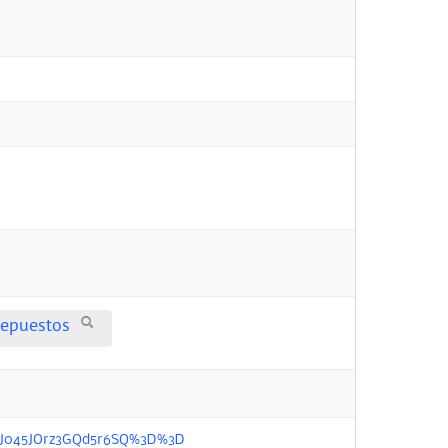
repuestos
del3J045JOrz3GQd5r6SQ%3D%3D