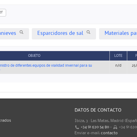
df
anieves
Esparcidores de sal
Materiales par
OBJETO
LOTE
istro de diferentes equipos de vialidad invernal para su
n/d
25
.
DATOS DE CONTACTO
trados
Ibiza, 3 · Las Matas, Madrid (Espa
+34 91 630 54 80
-
+34 91 63
Enviar e-mail:
contacto