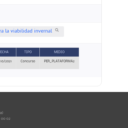
a la viabilidad invernal
FECHA
TIPO
MEDIO
/10/2021
Concurso
PER_PLATAFORMA2
ña)
0 00 02