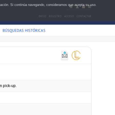
egación. Si continúa navegando, consideramos que acepta su uso.
INICIO
REGISTRO
ACCESO
CONTACTAR
BÚSQUEDAS HISTÓRICAS
en pick-up.