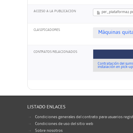
ACCESO A LA PUBLICACION
per_plataforma2.p
CLASIFICADORES
Máquinas quit
CONTRATOS RELACIONADOS
Contratación del sumin
instalación en pick-up
LISTADO ENLACES
Condiciones generales del contrato para usuarios regis
Condiciones de uso del sitio web
Sobre nosotros