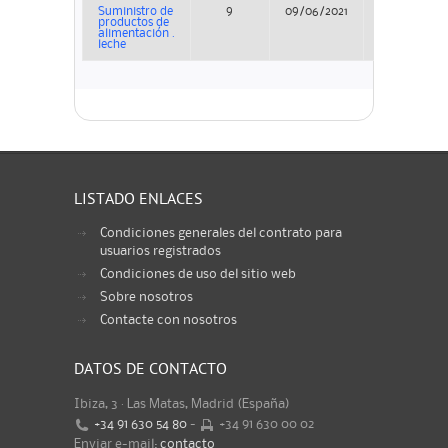
Suministro de
9
09/06/2021
Adjudicació
productos de
alimentación .
leche
LISTADO ENLACES
Condiciones generales del contrato para
usuarios registrados
Condiciones de uso del sitio web
Sobre nosotros
Contacte con nosotros
DATOS DE CONTACTO
Ibiza, 3 · Las Matas, Madrid (España)
+34 91 630 54 80
-
+34 91 630 00 02
Enviar e-mail:
contacto