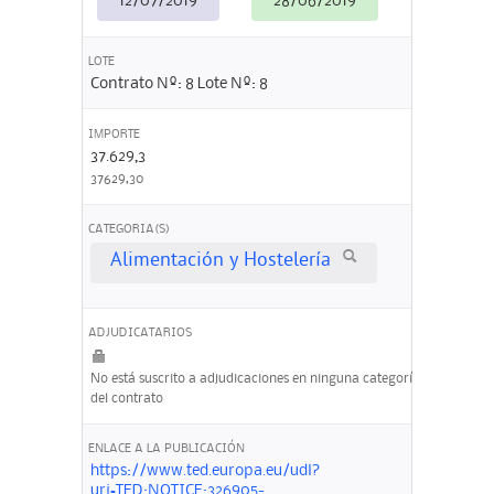
12/07/2019
28/06/2019
LOTE
Contrato Nº: 8 Lote Nº: 8
IMPORTE
37.629,3
37629,30
CATEGORIA(S)
Alimentación y Hostelería
ADJUDICATARIOS
No está suscrito a adjudicaciones en ninguna categoría
del contrato
ENLACE A LA PUBLICACIÓN
https://www.ted.europa.eu/udl?
uri=TED:NOTICE:326905-